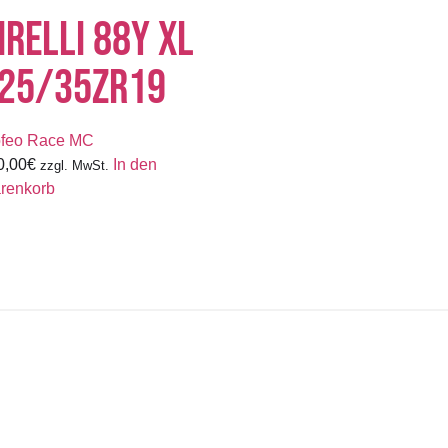
IRELLI 88Y XL
25/35ZR19
ofeo Race MC
0,00
€
In den
zzgl. MwSt.
renkorb