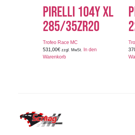
PIRELLI 104Y XL
P
285/35ZR20
2
Trofeo Race MC
Tr
531,00
€
In den
37
zzgl. MwSt.
Warenkorb
Wa