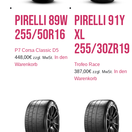
PIRELLI 89W
PIRELLI 91Y
255/50R16
XL
255/30ZR19
P7 Corsa Classic D5
448,00
€
In den
zzgl. MwSt.
Warenkorb
Trofeo Race
387,00
€
In den
zzgl. MwSt.
Warenkorb