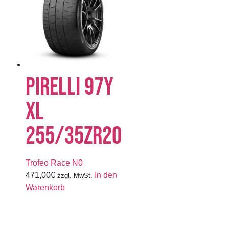
PIRELLI 97Y
XL
255/35ZR20
Trofeo Race N0
471,00
€
In den
zzgl. MwSt.
Warenkorb