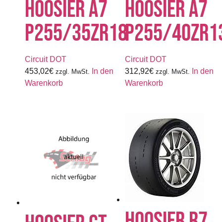
HOOSIER A7
HOOSIER A7
P255/35ZR18
P255/40ZR1
Circuit DOT
Circuit DOT
453,02
€
In den
312,92
€
In den
zzgl. MwSt.
zzgl. MwSt.
Warenkorb
Warenkorb
HOOSIER R7