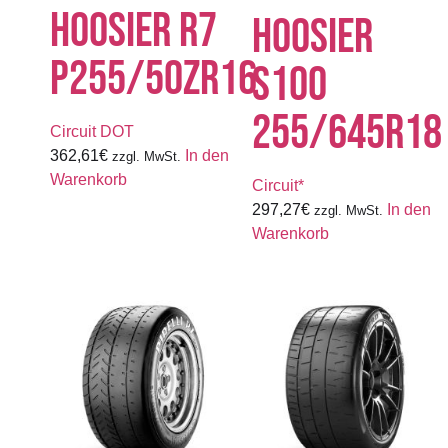
HOOSIER R7
HOOSIER
P255/50ZR16
S100
255/645R18
Circuit DOT
362,61
€
In den
zzgl. MwSt.
Warenkorb
Circuit*
297,27
€
In den
zzgl. MwSt.
Warenkorb