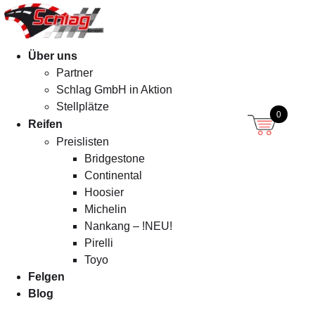
Menü
Über uns
Partner
Schlag GmbH in Aktion
Stellplätze
0
Reifen
Preislisten
Bridgestone
Continental
Hoosier
Michelin
Nankang – !NEU!
Pirelli
Toyo
Felgen
Blog