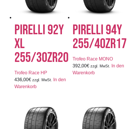
PIRELLI 92Y
PIRELLI 94Y
XL
255/40ZR17
255/30ZR20
Trofeo Race MONO
392,00
€
In den
zzgl. MwSt.
Trofeo Race HP
Warenkorb
436,00
€
In den
zzgl. MwSt.
Warenkorb