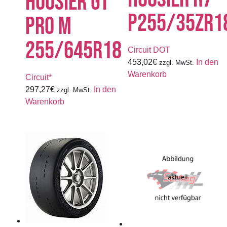
HOOSIER GT
P255/35ZR1
PRO M
255/645R18
Circuit DOT
453,02
€
In den
zzgl. MwSt.
Warenkorb
Circuit*
297,27
€
In den
zzgl. MwSt.
Warenkorb