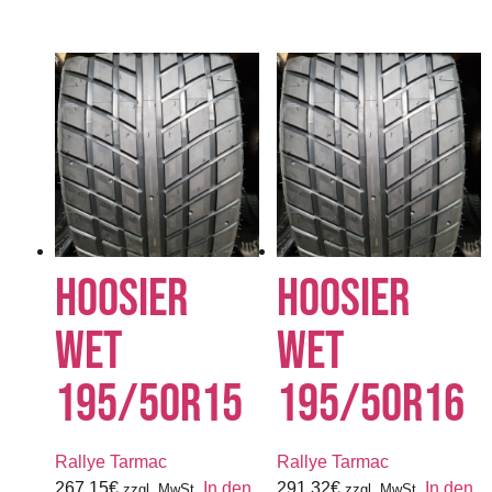
HOOSIER
HOOSIER
WET
WET
195/50R15
195/50R16
Rallye Tarmac
Rallye Tarmac
267,15
€
In den
291,32
€
In den
zzgl. MwSt.
zzgl. MwSt.