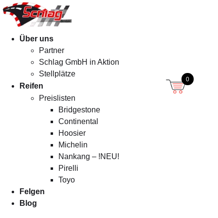
Menü
Über uns
Partner
Schlag GmbH in Aktion
Stellplätze
0
Reifen
Preislisten
Bridgestone
Continental
Hoosier
Michelin
Nankang – !NEU!
Pirelli
Toyo
Felgen
Blog