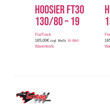
HOOSIER FT30
H
130/80 – 19
1
FlatTrack
Fl
165,00
€
In den
16
zzgl. MwSt.
Warenkorb
Wa