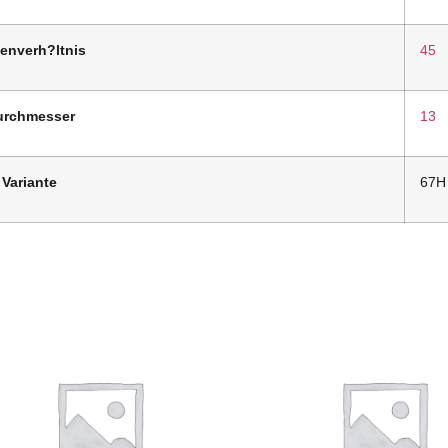
tenverh?ltnis
45
urchmesser
13
Variante
67H