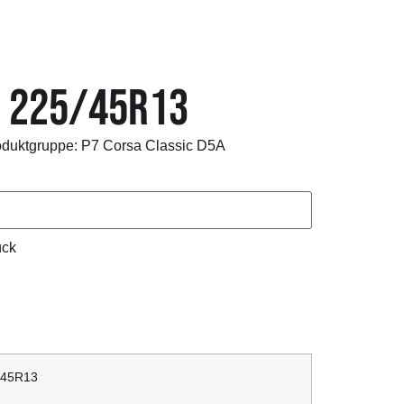
H 225/45R13
oduktgruppe: P7 Corsa Classic D5A
ück
/45R13