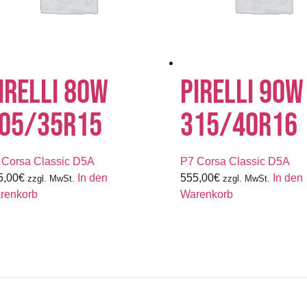
IRELLI 80W
PIRELLI 90W
05/35R15
315/40R16
 Corsa Classic D5A
P7 Corsa Classic D5A
5,00
€
In den
555,00
€
In den
zzgl. MwSt.
zzgl. MwSt.
renkorb
Warenkorb