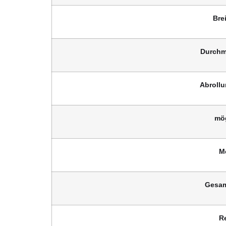
Bre
Durchm
Abrollu
mög
M
Gesam
R