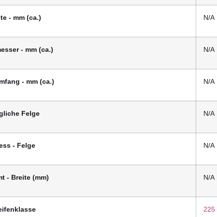
ite - mm (ca.)
N/A
esser - mm (ca.)
N/A
mfang - mm (ca.)
N/A
liche Felge
N/A
ess - Felge
N/A
t - Breite (mm)
N/A
eifenklasse
225