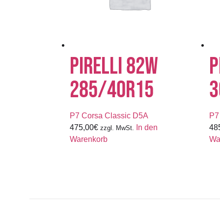
PIRELLI 82W
P
285/40R15
3
P7 Corsa Classic D5A
P7
475,00
€
In den
48
zzgl. MwSt.
Warenkorb
Wa