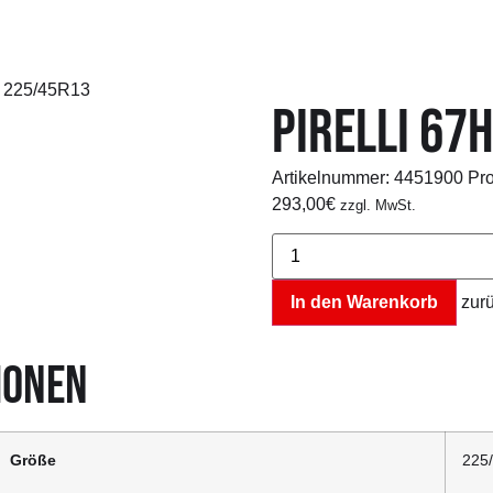
7H 225/45R13
PIRELLI 67
Artikelnummer:
4451900
Pr
293,00
€
zzgl. MwSt.
Pirelli
67H
225/45R13
Menge
In den Warenkorb
zur
IONEN
Größe
225