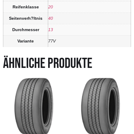
Reifenklasse
20
Seitenverh?ltnis
40
Durchmesser
13
Variante
77V
ÄHNLICHE PRODUKTE