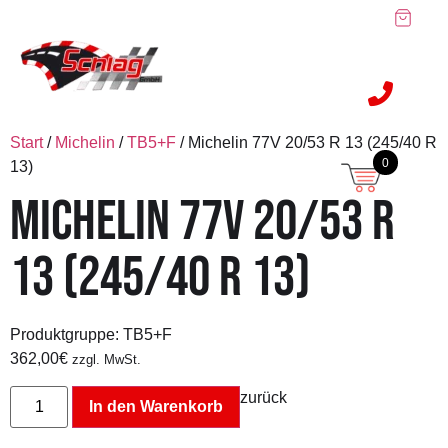
Start
/
Michelin
/
TB5+F
/ Michelin 77V 20/53 R 13 (245/40 R
0
13)
MICHELIN 77V 20/53 R
13 (245/40 R 13)
Produktgruppe: TB5+F
362,00
€
zzgl. MwSt.
zurück
In den Warenkorb