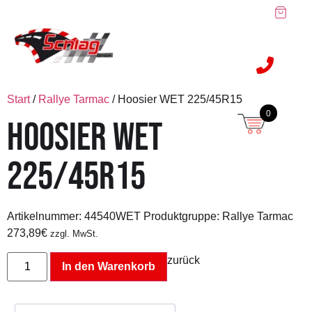
Start
/
Rallye Tarmac
/ Hoosier WET 225/45R15
0
HOOSIER WET
225/45R15
Artikelnummer:
44540WET
Produktgruppe: Rallye Tarmac
273,89
€
zzgl. MwSt.
zurück
In den Warenkorb