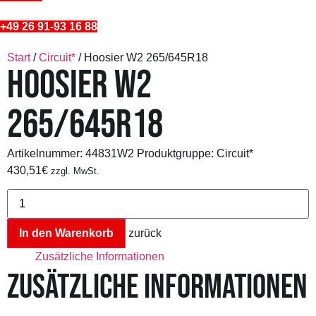
+49 26 91-93 16 88
Start
/
Circuit*
/ Hoosier W2 265/645R18
HOOSIER W2
265/645R18
Artikelnummer:
44831W2
Produktgruppe: Circuit*
430,51
€
zzgl. MwSt.
Hoosier
W2
265/645R18
Menge
In den Warenkorb
zurück
Zusätzliche Informationen
ZUSÄTZLICHE INFORMATIONEN