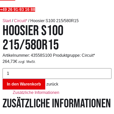
+49 26 91-93 16 88
Start
/
Circuit*
/ Hoosier S100 215/580R15
HOOSIER S100
215/580R15
Artikelnummer:
43558S100
Produktgruppe: Circuit*
264,73
€
zzgl. MwSt.
Hoosier
S100
215/580R15
Menge
In den Warenkorb
zurück
Zusätzliche Informationen
ZUSÄTZLICHE INFORMATIONEN