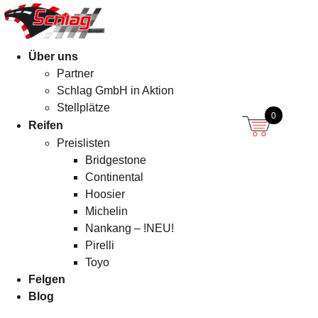
Menü
Über uns
Partner
Schlag GmbH in Aktion
Stellplätze
0
Reifen
Preislisten
Bridgestone
Continental
Hoosier
Michelin
Nankang – !NEU!
Pirelli
Toyo
Felgen
Blog