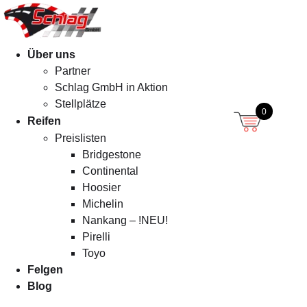
Menü
Über uns
Partner
Schlag GmbH in Aktion
Stellplätze
0
Reifen
Preislisten
Bridgestone
Continental
Hoosier
Michelin
Nankang – !NEU!
Pirelli
Toyo
Felgen
Blog