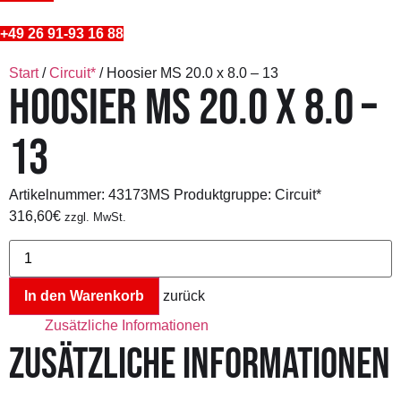
+49 26 91-93 16 88
Start
/
Circuit*
/ Hoosier MS 20.0 x 8.0 – 13
HOOSIER MS 20.0 X 8.0 –
13
Artikelnummer:
43173MS
Produktgruppe: Circuit*
316,60
€
zzgl. MwSt.
Hoosier
MS
20.0
x
In den Warenkorb
zurück
8.0
-
Zusätzliche Informationen
13
Menge
ZUSÄTZLICHE INFORMATIONEN