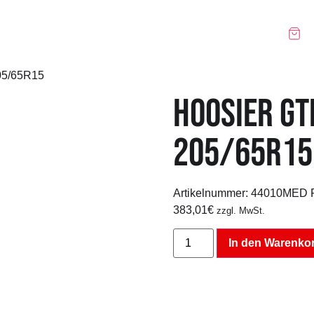
Über uns
Reifen
Felgen
Blog
05/65R15
HOOSIER GT
205/65R15
Artikelnummer:
44010MED
383,01
€
zzgl. MwSt.
In den Warenko