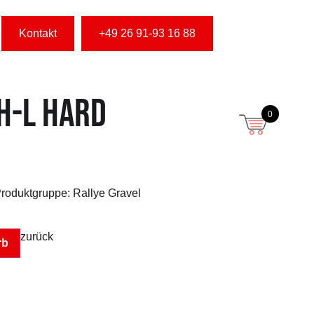
Kontakt
+49 26 91-93 16 88
H-L HARD
0
roduktgruppe: Rallye Gravel
zurück
rb