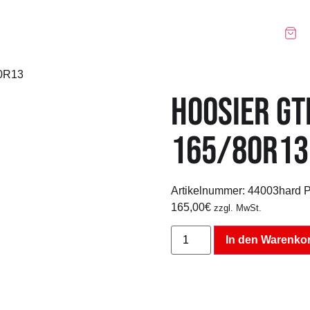
Über uns
Reifen
Felgen
Blog
80R13
HOOSIER GT
165/80R13
Artikelnummer:
44003hard
P
165,00
€
zzgl. MwSt.
In den Warenko