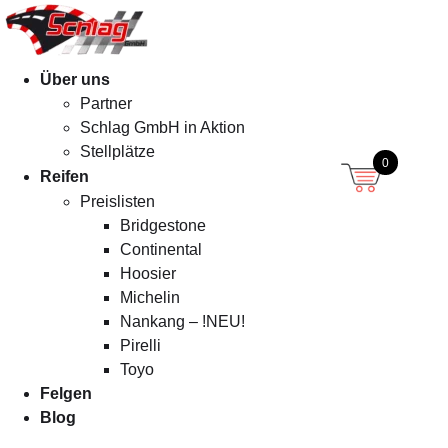
Menü
Über uns
Partner
Schlag GmbH in Aktion
Stellplätze
0
Reifen
Preislisten
Bridgestone
Continental
Hoosier
Michelin
Nankang – !NEU!
Pirelli
Toyo
Felgen
Blog