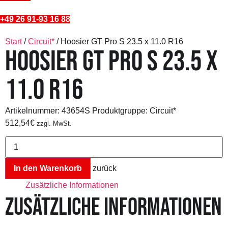
+49 26 91-93 16 88
Start
/
Circuit*
/ Hoosier GT Pro S 23.5 x 11.0 R16
HOOSIER GT PRO S 23.5 X
11.0 R16
Artikelnummer:
43654S
Produktgruppe: Circuit*
512,54
€
zzgl. MwSt.
Hoosier
GT
Pro
S
In den Warenkorb
zurück
23.5
x
Zusätzliche Informationen
11.0
R16
ZUSÄTZLICHE INFORMATIONEN
Menge