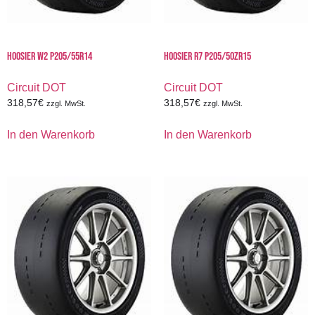
HOOSIER W2 P205/55R14
HOOSIER R7 P205/50ZR15
Circuit DOT
Circuit DOT
318,57
€
318,57
€
zzgl. MwSt.
zzgl. MwSt.
In den Warenkorb
In den Warenkorb