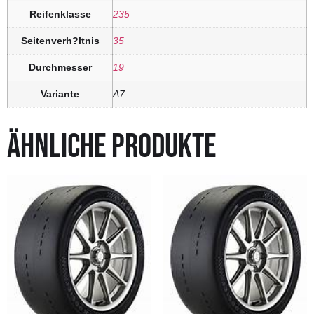
Reifenklasse
235
Seitenverh?ltnis
35
Durchmesser
19
Variante
A7
ÄHNLICHE PRODUKTE