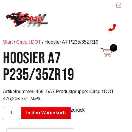
Start
/
Circuit DOT
/ Hoosier A7 P235/35ZR19
0
HOOSIER A7
P235/35ZR19
Artikelnummer:
46916A7
Produktgruppe: Circuit DOT
476,20
€
zzgl. MwSt.
zurück
In den Warenkorb